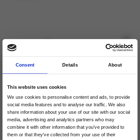
Consent
Details
About
This website uses cookies
We use cookies to personalise content and ads, to provide
social media features and to analyse our traffic. We also
share information about your use of our site with our social
Hydropeptide Kit Beauty Rest
media, advertising and analytics partners who may
combine it with other information that you’ve provided to
2 000,00 Kč
them or that they’ve collected from your use of their