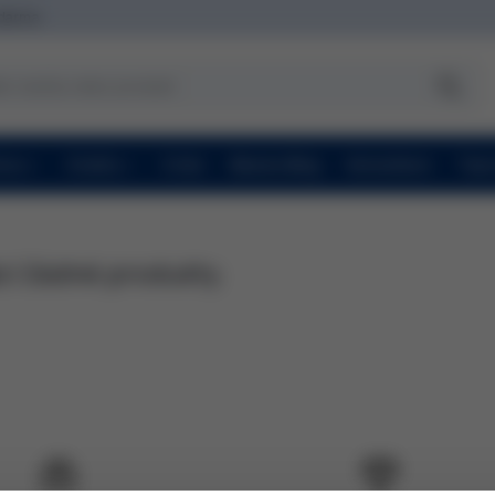
zdarma
ravy
Značky
O nás
Beauty Blog
Konzultace
Topc
í žádné produkty.