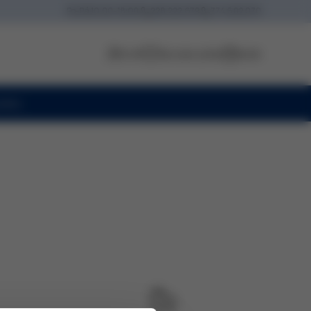
Po-Pá
10:00-18:00
228 222 679
774 602 070
Profil
Seznam přání
Košík
oiny