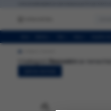
Vzorky ke každé objednávce zdarma
Doprava po ČR nad 2 500 Kč 
Akce
Obličej
Tělo
Vlasy
Doplňky st
kategorie
Rewoskin
V kategorii
Rewoskin
se nenacház
Zpět do obchodu