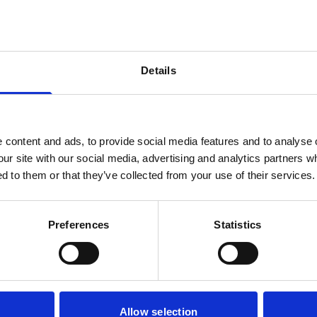
Dárky k nákupu
Garance originality
jednávky nad 3 000 Kč
každého produktu
Details
il
content and ads, to provide social media features and to analyse o
vní nákup!
our site with our social media, advertising and analytics partners 
d to them or that they’ve collected from your use of their services.
Odebírat
il
Preferences
Statistics
ích údajů
vní nákup!
Odebírat
Allow selection