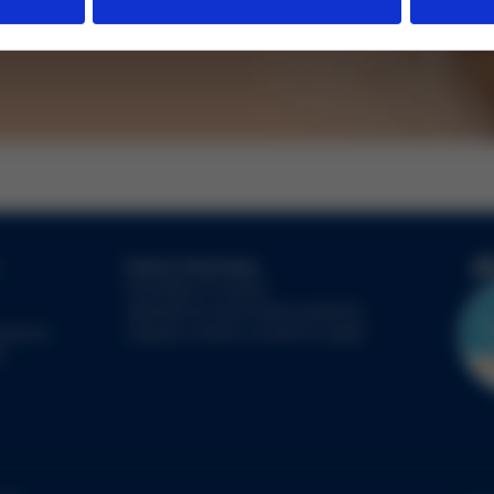
ích údajů
Právní informace
Prohlášení Cookies
Všeobecné obchodní podmínky
klamace
Zásady ochrany osobních údajů
L