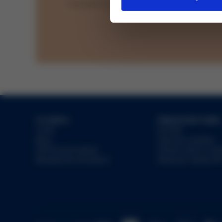
Odesláním souhlasíte se
zpracováním osobn
O značce
Zákaznické služby
O nás
Kontakt
Blog
Doprava a platba
Věrnostní program
Vrácení zboží a re
Bezplatná konzultace
Sledovat zásilku PP