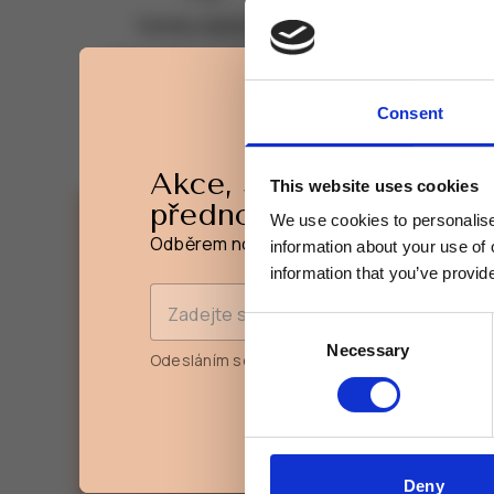
Vzorky zdarma
ke každé objednávce
pro ob
Consent
Akce, slevy a novinky
This website uses cookies
přednostně na váš e-ma
We use cookies to personalise 
Odběrem novinek získáte 15% slevu na pr
information about your use of 
information that you’ve provide
Zadejte svou e-mailovou adresu
Akce, slevy a novinky
Consent
přednostně na váš e-ma
Necessary
Selection
Odesláním souhlasíte se
zpracováním osobn
Odběrem novinek získáte 15% slevu na pr
Zadejte svou e-mailovou adresu
Deny