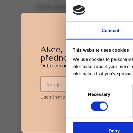
Vzorky zdarma
ke každé objednávce
pro ob
Consent
Akce, slevy a novinky
This website uses cookies
přednostně na váš e-ma
We use cookies to personalise 
Odběrem novinek získáte 15% slevu na pr
information about your use of 
information that you’ve provide
Zadejte svou e-mailovou adresu
Akce, slevy a novinky
Consent
přednostně na váš e-ma
Necessary
Selection
Odesláním souhlasíte se
zpracováním osobn
Odběrem novinek získáte 15% slevu na pr
Zadejte svou e-mailovou adresu
Deny