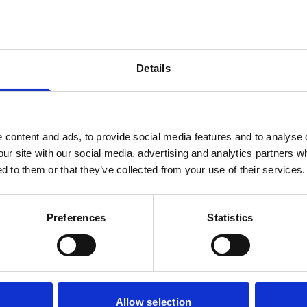
Dárky k nákupu
Garance originality
jednávky nad 3 000 Kč
každého produktu
Details
il
content and ads, to provide social media features and to analyse o
vní nákup!
our site with our social media, advertising and analytics partners 
d to them or that they’ve collected from your use of their services.
Odebírat
il
Preferences
Statistics
ích údajů
vní nákup!
Odebírat
Allow selection