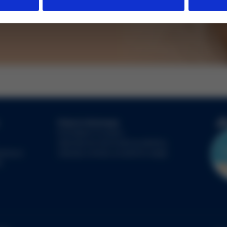
ích údajů
Právní informace
Prohlášení Cookies
Všeobecné obchodní podmínky
klamace
Zásady ochrany osobních údajů
L