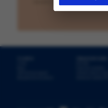
Odesláním souhlasíte se
zpracováním osobn
O značce
Zákaznické služby
O nás
Kontakt
Blog
Doprava a platba
Věrnostní program
Vrácení zboží a re
Bezplatná konzultace
Sledovat zásilku PP