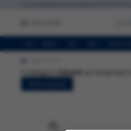
Vzorky ke každé objednávce zdarma
Doprava po ČR nad 2 500 Kč 
Akce
Obličej
Tělo
Vlasy
Doplňky st
kategorie
Advent
V kategorii
Advent
se nenachází 
Zpět do obchodu