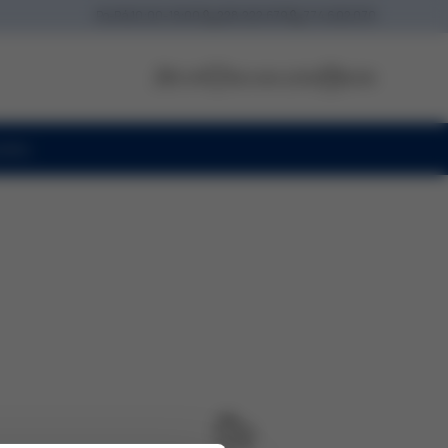
Po-Pá
10:00-18:00
228 222 679
774 602 070
Profil
Seznam přání
Košík
oiny