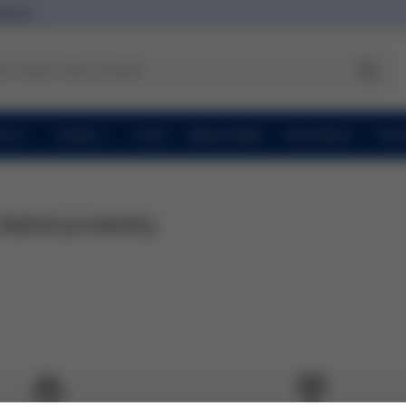
zdarma
ravy
Značky
O nás
Beauty Blog
Konzultace
Topc
žádné produkty.