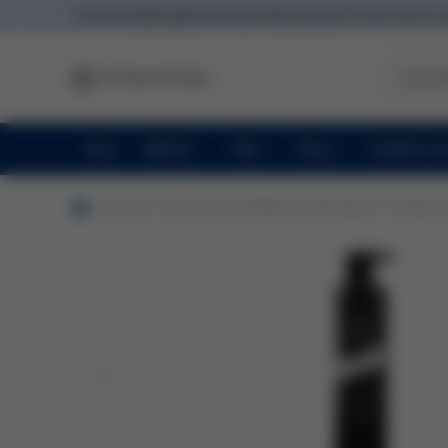
Vzorky ke každé objednávce zdarma
Doprava po ČR nad 2 500 Kč 
Akce
Obličej
Tělo
Vlasy
Doplňky st
produkt
Dsd De Luxe Antidandruff Shampoo 2.1 - Šampon P