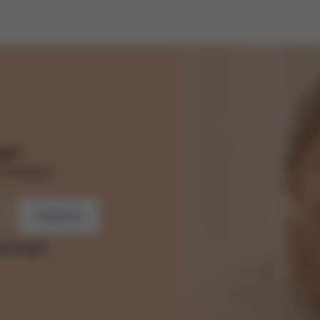
il
vní nákup!
Odebírat
ích údajů