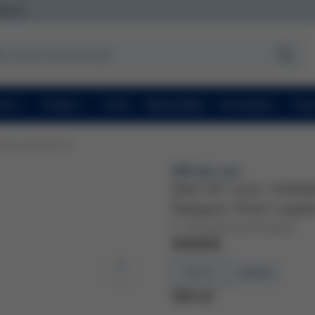
zdarma
ravy
Značky
O nás
Beauty Blog
Konzultace
Topc
roti Lupům 500 ml
DSD de Luxe
Dsd De Luxe Antida
Šampon Proti Lupů
2.1. Šampon proti lupům
500 ml
200 ml
500 ml