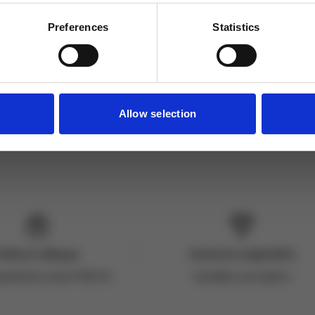
Odebírat
Preferences
Statistics
ích údajů
Allow selection
Dárky k nákupu
Garance originality
jednávky nad 3 000 Kč
každého produktu