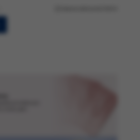
L
Doprava zdarma nad 2 500 Kč
rma
jednávce máme pro
y vzorky jako