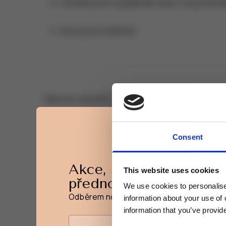
Pomáhá proti vypadávání vlasů, má protizáně
Dává pocit svěžesti.
Návod k použití
Consent
Složení
Akce, slevy a novinky
This website uses cookies
přednostně na váš e-ma
We use cookies to personalise 
Odběrem novinek získáte 15% slevu na pr
information about your use of 
information that you’ve provide