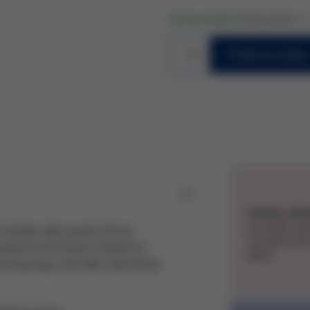
Zboží je skladem!
Kód produktu:
2.1
1
Přidat do košíku
Vzorky zda
Ke každé ob
složek, jako je piroctone
vás připraven
vysoké koncentrace vitaminů a
dárek.
ňuje lupy, ale také zabraňuje