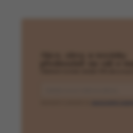
Akce, slevy a novinky
přednostně na váš e-ma
Odběrem novinek získáte 15% slevu na pr
Zadejte svou e-mailovou adresu
Odesláním souhlasíte se
zpracováním osobn