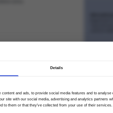
tlivé účinky.
Věrnostní 
Registrujte s
Topcoin body
využít při dal
Details
Dárky k ná
Pro objednáv
il
content and ads, to provide social media features and to analyse o
vní nákup!
our site with our social media, advertising and analytics partners 
d to them or that they’ve collected from your use of their services.