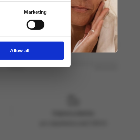
Marketing
Spokojenost s výsledkem
Nespokojenost
Velká spokojenost
Allow all
Kvalita výrobku
Nekvalitní
Výborná kvalita
Doprava zdarma
pro objednávky nad 2 500 Kč