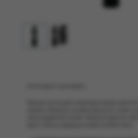
Informace o produktu
Šampon proti lupům obsahuje komplex aktivních 
olamine, klimbazol, kyselina salicylová, a také 
seboregulačních složek. Šampon nejenom odstra
jejich vzniku a reguluje produkci kožního mazu.