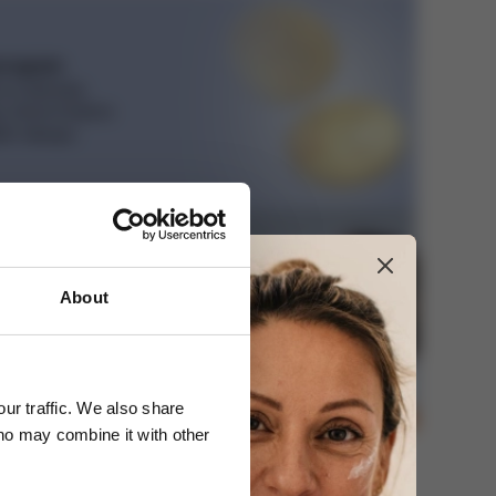
program
e a sbírejte
, které můžete
ším nákupu.
About
kupu
ky nad 3000 Kč.
ur traffic. We also share
who may combine it with other