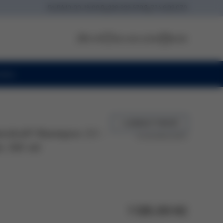
Po-Pá
10:00-18:00
228 222 679
774 602 070
Profil
Seznam přání
Košík
oiny
+ 42 BEAUTY BODŮ
ndruff Shampoo 2.1 -
Co jsou beauty body?
m 500 ml
1 125,00 Kč