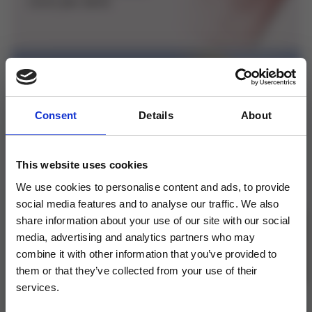
vzorky jako dárek.
Věrnostní program
Registrujte se a sbírejte
Consent
Details
About
Topcoin body, které
můžete využít při dalším
nákupu.
This website uses cookies
We use cookies to personalise content and ads, to provide
social media features and to analyse our traffic. We also
share information about your use of our site with our social
media, advertising and analytics partners who may
Dárky k nákupu
combine it with other information that you’ve provided to
Pro objednávky nad 3000
them or that they’ve collected from your use of their
Kč.
services.