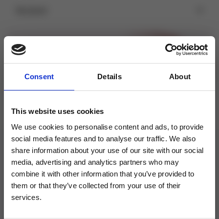
Složení
Vzorky zdarma
Ke každé objednávce
Consent
Details
About
máme pro vás připraveny
vzorky jako dárek.
This website uses cookies
We use cookies to personalise content and ads, to provide
social media features and to analyse our traffic. We also
share information about your use of our site with our social
Věrnostní program
media, advertising and analytics partners who may
Registrujte se a sbírejte
combine it with other information that you’ve provided to
Topcoin body, které
them or that they’ve collected from your use of their
můžete využít při dalším
services.
nákupu.