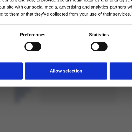
vní nákup!
our site with our social media, advertising and analytics partners 
d to them or that they’ve collected from your use of their services.
Odebírat
Preferences
Statistics
ích údajů
Allow selection