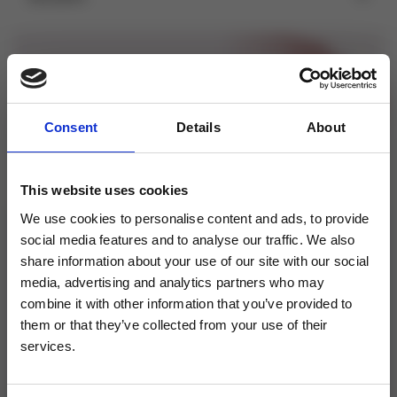
Vzorky zdarma
Ke každé objednávce
Consent
Details
About
máme pro vás připraveny
vzorky jako dárek.
This website uses cookies
We use cookies to personalise content and ads, to provide
social media features and to analyse our traffic. We also
share information about your use of our site with our social
Věrnostní program
Registrujte se a sbírejte
media, advertising and analytics partners who may
Topcoin body, které
combine it with other information that you’ve provided to
můžete využít při dalším
them or that they’ve collected from your use of their
nákupu.
services.