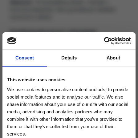
Allantoin
- Protizánětlivý účinek - Extrakt z
komonice lékařské, který pomáhá při zklidnění
a prevenci zánětu.
Kyselina hyaluronová + niacinamid
-
Hydratace + posílení bariéry - Kyselina
hyaluronová poskytuje okamžitou hydrataci a
pomáhá předcházet dehydrataci, niacinamid
Consent
Details
About
zvyšuje produkci ceramidů, posiluje kožní
bariéru a přispívá k zachování rovnoměrného
tónu pleti.
This website uses cookies
We use cookies to personalise content and ads, to provide
social media features and to analyse our traffic. We also
share information about your use of our site with our social
media, advertising and analytics partners who may
combine it with other information that you’ve provided to
Návod k použití
them or that they’ve collected from your use of their
services.