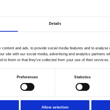
 „druhá pokožka“ a zvyšuje
běžných plátýnkových masek
Details
ší uvolňování účinných látek.
 se esence vstřebává, maska se
il
bání aktivních látek.
content and ads, to provide social media features and to analyse o
vní nákup!
our site with our social media, advertising and analytics partners 
d to them or that they’ve collected from your use of their services.
Odebírat
Preferences
Statistics
ích údajů
Allow selection