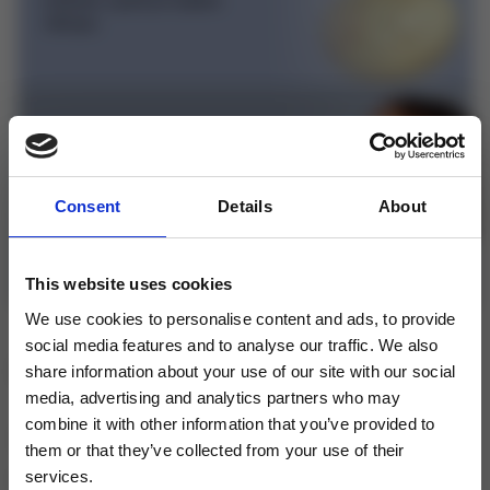
můžete využít při dalším
nákupu.
Dárky k nákupu
Pro objednávky nad 3000
Consent
Details
About
Kč.
This website uses cookies
We use cookies to personalise content and ads, to provide
social media features and to analyse our traffic. We also
Recenze
share information about your use of our site with our social
media, advertising and analytics partners who may
combine it with other information that you’ve provided to
0.0
them or that they’ve collected from your use of their
services.
Na základě 0 zákaznických hodnocení