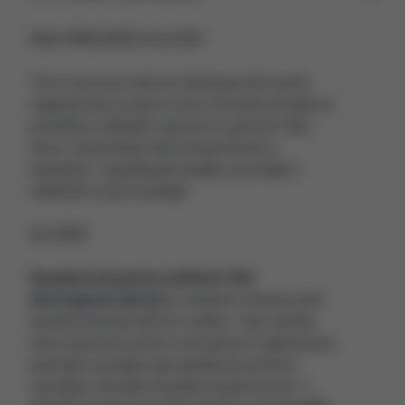
96% PŘÍRODNÍCH SLOŽEK
Toto tvarovací sérum stimuluje přirozené
regenerační a obnovovací schopnosti pleti a
pomáhá ji viditelně vypnout a zpevnit. Díky
tomu, že pomáhá obnovit pružnost a
hydrataci, vypadá pleť mladší, pevnější a
viditelně vytvarovanější.
SLOŽENÍ
Symphytum phytocelltech (3d-
skinregenerative)
se získává z kmenových
buněk prastaré léčivé rostliny. Tato složka
obnovuje přirozenou schopnost regenerace
pokožky a podporuje epidermis pomocí
vysokého obsahu kyseliny hyaluronové. V