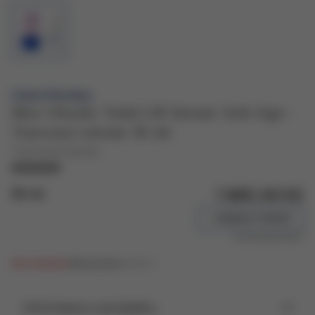
Cyber Monday
Skin Minute Total Lift Serum Anti-Age -
Tvarovací sérum 30 ml
Tvarovací sérum
1 680,00 Kč
30 ml
+ 25 BEAUTY BODŮ
Co jsou beauty body?
Není skladem
Kód produktu:
V029.0
Informace o produktu