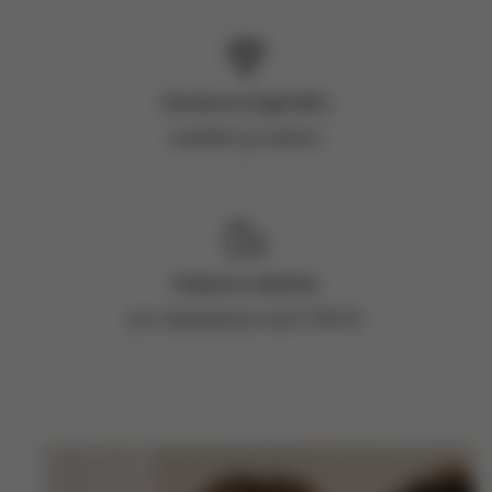
Garance originality
každého produktu
Doprava zdarma
pro objednávky nad 2 500 Kč