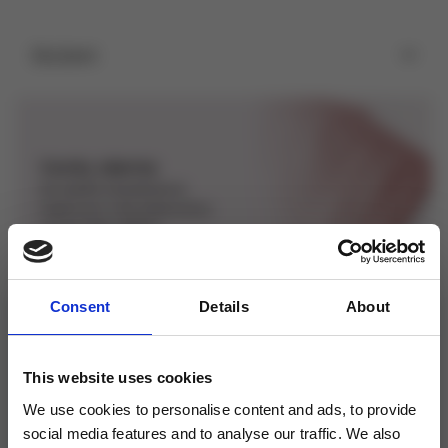
Složení
Vzorky zdarma
Ke každé objednávce
máme pro vás připraveny
vzorky jako dárek.
Consent
Details
About
Věrnostní program
This website uses cookies
Registrujte se a sbírejte
Topcoin body, které
We use cookies to personalise content and ads, to provide
můžete využít při dalším
social media features and to analyse our traffic. We also
nákupu.