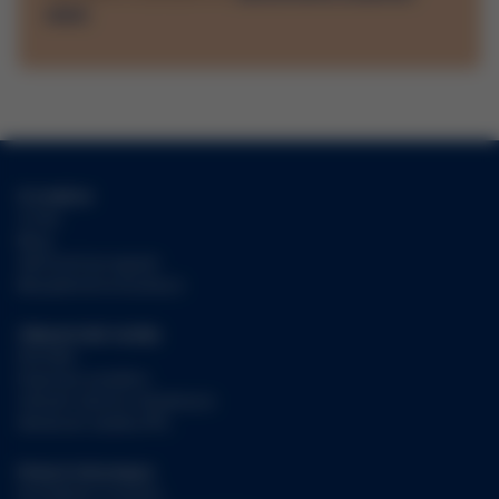
údajů
O značce
O nás
Blog
Věrnostní program
Bezplatná konzultace
Zákaznické služby
Kontakt
Doprava a platba
Vrácení zboží a reklamace
Sledovat zásilku PPL
Právní informace
Prohlášení Cookies