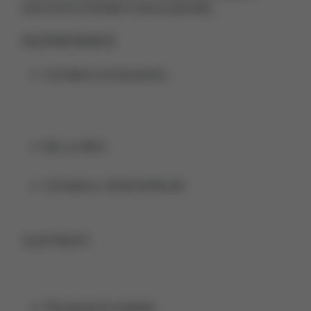
mezi horní a střední vrstvou pokožky.
DALŠÍ INFORMACE
Vyrobeno ve švýcarsku
Bez uv filtrů
Vyrobeno v čisté místnosti
VLASTNOSTI
Působí proti vráskám