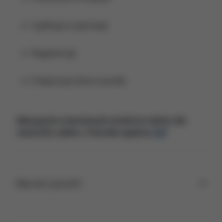
Vyplňuje a zpevňuje
Regeneruje
Podporuje obnovu buněk
Nakupujte a dostávejte atraktivní dárky dle
vlastního výběru
. Pravidla najdete
ZDE
Návod k použití