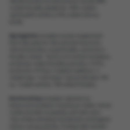
několika testech prokázal tento extrakt 88%
zvýšení tloušťky epidermis, 50% zvýšení
zjemňujícího účinku a 11% zvýšení obnovy
buněk.
Springmint
je komplex na bázi organických
listů máty peprné, který působí na proces
stárnutí pokožky, na její tloušťku, pružnost a
hloubku vrásek. Testy in vivo tohoto komplexu
prokázaly zvýšení tloušťky pokožky o 12 % a
pružnosti o 10 % po 4 týdnech aplikace. U
vrásek typu "vraní stopy" bylo prokázáno 11%
a u "vrásek úsměvu" 6% snížení hloubky.
Anchoryl
vita
je komplex založený na
kmenových buňkách chrastavce rolního, léčivé
rostliny bohaté na peptidy a přírodní cukry.
Tato složka stimuluje mechanické a biologické
funkce vývoje pokožky. Posiluje také spojení