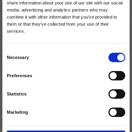
share information about your use of our site with our social
media, advertising and analytics partners who may
combine it with other information that you’ve provided to
them or that they’ve collected from your use of their
services.
Dárky k nákupu
Pro objednávky nad 3000
Kč.
Consent
Akce, slevy a novinky přednostně
Necessary
Selection
na váš e-mail
Odběrem novinek získáte 15% slevu na první
Preferences
nákup!
Recenze
Statistics
Zadejte svou e-mailovou adresu
0.0
Odebírat
Marketing
Na základě 0 zákaznických hodnocení
Odesláním souhlasíte se
zpracováním osobních
údajů