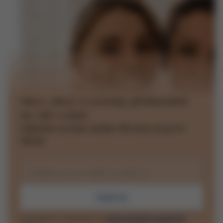
Akce, slevy a novinky přednostně
na váš e-mail
Odběrem novinek získáte 15% slevu na první
nákup!
Zadejte svou e-mailovou adresu
Odebírat
Odesláním souhlasíte se
zpracováním osobních