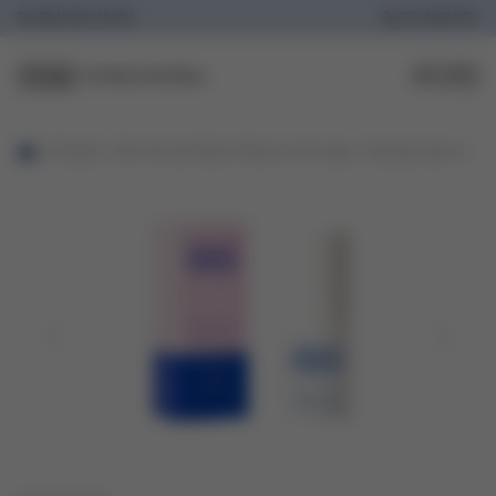
Po-Pá
10:00-18:00
774 602 070
produkt
Skin Minute Total Lift Serum Anti-Age - Tvarovací sérum
30 ml