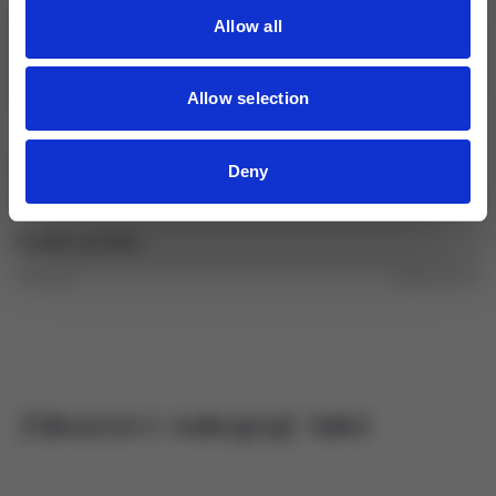
Allow all
Allow selection
Spokojenost s výsledkem
Deny
Nespokojenost
Velká spokojenost
Kvalita výrobku
Nekvalitní
Výborná kvalita
Zákazníci nakupují také