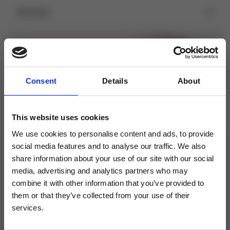
Složení
Vzorky zdarma
Ke každé objednávce
Consent
Details
About
máme pro vás připraveny
vzorky jako dárek.
This website uses cookies
We use cookies to personalise content and ads, to provide
social media features and to analyse our traffic. We also
share information about your use of our site with our social
Věrnostní program
media, advertising and analytics partners who may
Registrujte se a sbírejte
combine it with other information that you’ve provided to
Topcoin body, které
them or that they’ve collected from your use of their
můžete využít při dalším
services.
nákupu.