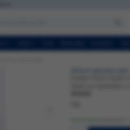
zdarma
ravy
Značky
O nás
Beauty Blog
Konzultace
Topc
hydratací a rojásnění pleti
Dárkové sady péče o pleť
Soskin-Paris Hydra &
Sada na hydratací a 
1 ks
Zboží je skladem!
Kód produktu:
CO