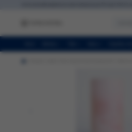
Vzorky ke každé objednávce zdarma
Doprava po ČR nad 2 500 Kč 
Akce
Obličej
Tělo
Vlasy
Doplňky st
produkt
Soskin-Paris Hydra & Glow Essentials Kit - Sada na 