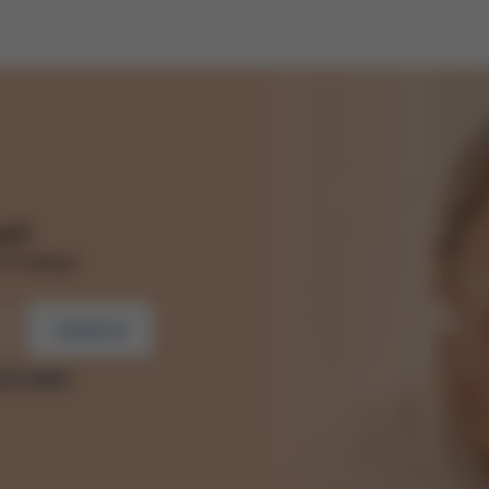
il
vní nákup!
Odebírat
ích údajů