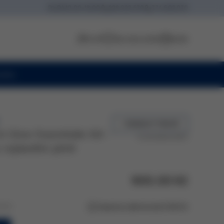
Po-Pá
10:00-18:00
228 222 679
774 602 070
Profil
Seznam přání
Košík
oiny
+ 36 BEAUTY BODŮ
 Glow Essentials Kit -
Co jsou beauty body?
rojásnění pleti
900,00 Kč
FF27
Doprava zdarma nad 2 500 Kč