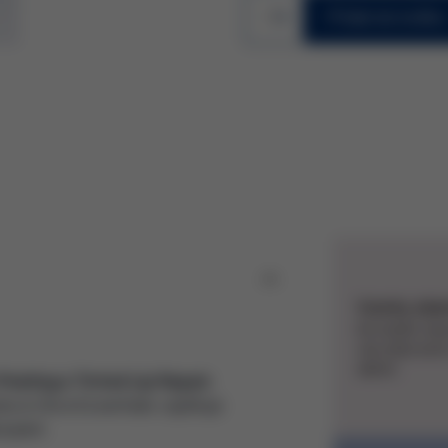
1
Přidat do košíku
Vzorky zda
Ke každé ob
vás připraven
dárek.
eeling a Tinted Lip Repair.
a & Glow Essentials zajišťuje
 pleti.