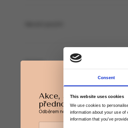
Návod k použití
Složení
Consent
Akce, slevy a novinky
This website uses cookies
přednostně na váš e-ma
We use cookies to personalise 
Odběrem novinek získáte 15% slevu na pr
information about your use of 
information that you’ve provide