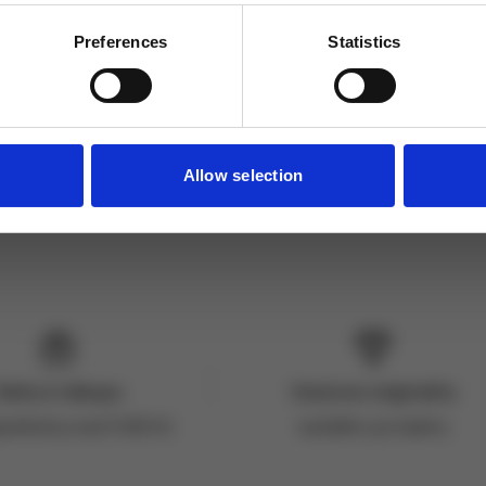
Odebírat
Preferences
Statistics
ích údajů
Allow selection
Dárky k nákupu
Garance originality
jednávky nad 3 000 Kč
každého produktu