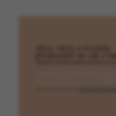
Akce, slevy a novinky
přednostně na váš e-ma
Odběrem novinek získáte 15% slevu na pr
Zadejte svou e-mailovou adresu
Odesláním souhlasíte se
zpracováním osobn