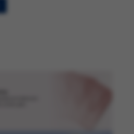
rma
jednávce máme pro
y vzorky jako