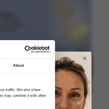
program
e a sbírejte
, které můžete
ším nákupu.
About
kupu
ky nad 3000 Kč.
ur traffic. We also share
who may combine it with other