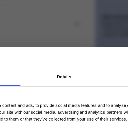
Věrnostní 
Registrujte s
Topcoin body
využít při dal
Details
Dárky k ná
Pro objednáv
il
content and ads, to provide social media features and to analyse o
vní nákup!
our site with our social media, advertising and analytics partners 
d to them or that they’ve collected from your use of their services.