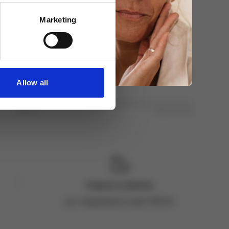
Marketing
Spokojenost s výsledkem
Nespokojenost
Velká spokojenost
Allow all
Kvalita výrobku
Nekvalitní
Výborná kvalita
Doprava zdarma
pro objednávky nad 2 500 Kč