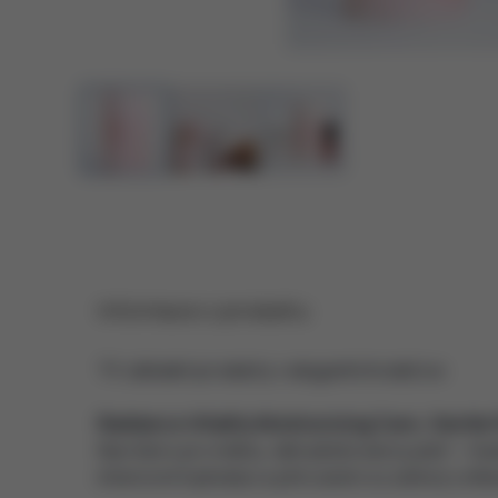
Informace o produktu
Tři základní produkty v elegantní krabičce:
Radiance-Vitality Moisturizing Care, Gentle P
Navrženo pro mdlou, dehydratovanou pleť — Hydr
intenzivní hydrataci a přirozeně rozzářený vzhled