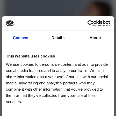
Dárky k nákupu
Pro objednávky nad 3000
Kč.
Consent
Details
About
This website uses cookies
Recenze
We use cookies to personalise content and ads, to provide
social media features and to analyse our traffic. We also
share information about your use of our site with our social
0.0
media, advertising and analytics partners who may
combine it with other information that you’ve provided to
Na základě 0 zákaznických hodnocení
them or that they’ve collected from your use of their
services.