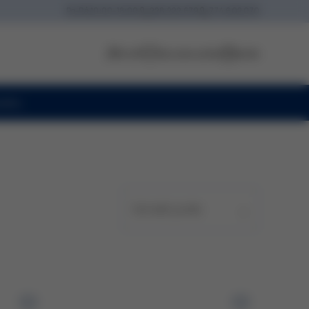
Po-Pá
10:00-18:00
228 222 679
774 602 070
Profil
Seznam přání
Košík
oiny
Seřadit podle