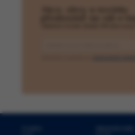
Akce, slevy a novinky
přednostně na váš e-ma
Odběrem novinek získáte 15% slevu na pr
Zadejte svou e-mailovou adresu
Odesláním souhlasíte se
zpracováním osobn
O značce
Zákaznické služby
O nás
Kontakt