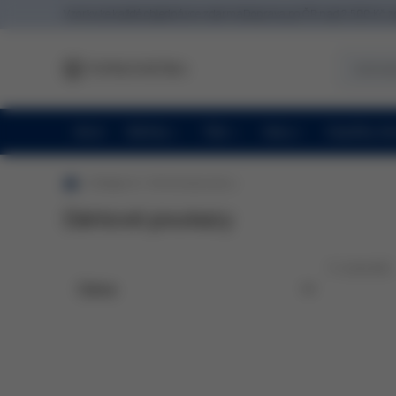
Vzorky ke každé objednávce zdarma
Doprava po ČR nad 2 500 Kč 
Akce
Obličej
Tělo
Vlasy
Doplňky st
kategorie
Dárkové poukazy
Dárkové poukazy
5 výsledků
Cena