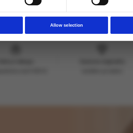
Allow selection
Dárky k nákupu
Garance originality
jednávky nad 3 000 Kč
každého produktu