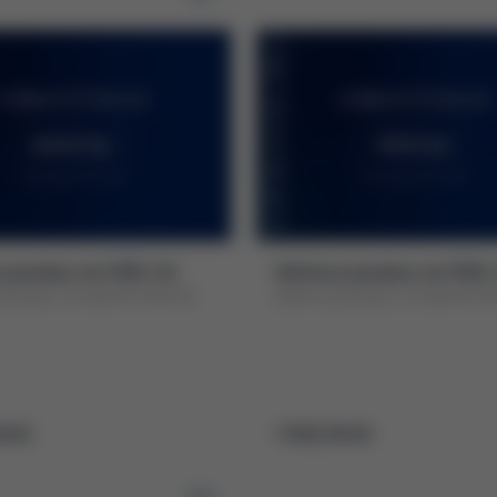
 poukaz na 1000, Kč
Dárkový poukaz na 1500,
poukaz v hodnotě 1000 Kč
Dárkový poukaz v hodnotě 15
0 Kč
1 500,00 Kč