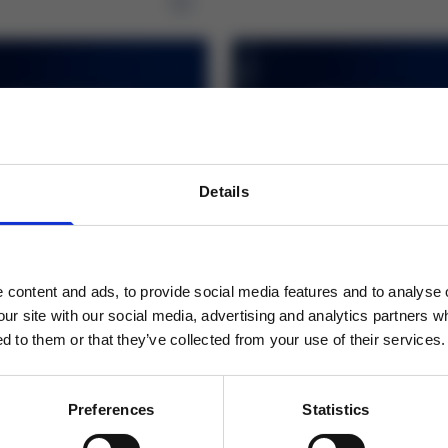
Details
ý poukaz na 2000, Kč
Dárkový poukaz na 500, 
 poukaz v hodnotě 2000 Kč
Dárkový poukaz v hodnotě 5
il
content and ads, to provide social media features and to analyse o
vní nákup!
our site with our social media, advertising and analytics partners 
d to them or that they’ve collected from your use of their services.
Odebírat
0 Kč
500,00 Kč
Preferences
Statistics
ích údajů