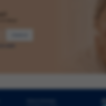
il
vní nákup!
Odebírat
ích údajů
Právní informace
Prohlášení Cookies