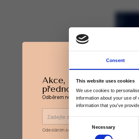
Consent
Akce, slevy a novinky
Dárkov
This website uses cookies
Dárkový
přednostně na váš e-ma
We use cookies to personalise 
Odběrem novinek získáte 15% slevu na pr
information about your use of 
information that you’ve provide
Zadejte svou e-mailovou adresu
Consent
2 000,0
Necessary
Selection
Odesláním souhlasíte se
zpracováním osobn