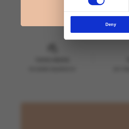
Deny
Vzorky zdarma
ke každé objednávce
pro ob