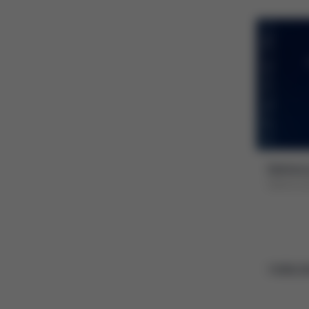
Dárkový
Dárkový 
1 000,0