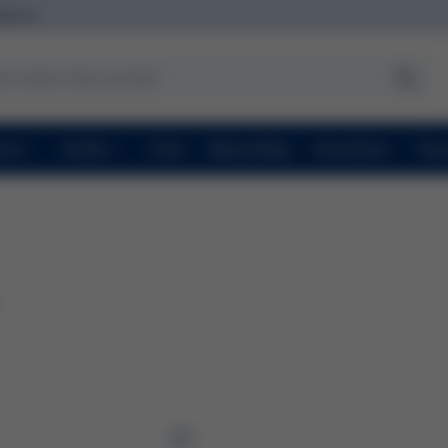
zdarma
ravy
Značky
O nás
Beauty Blog
Konzultace
Topc