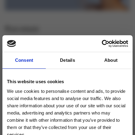
Recenze
0.0
Na základě 0 zákaznických hodnocení
Consent
Details
About
This website uses cookies
We use cookies to personalise content and ads, to provide
social media features and to analyse our traffic. We also
share information about your use of our site with our social
media, advertising and analytics partners who may
Spokojenost s výsledkem
combine it with other information that you’ve provided to
Nespokojenost
Velká spokojenost
them or that they’ve collected from your use of their
services.