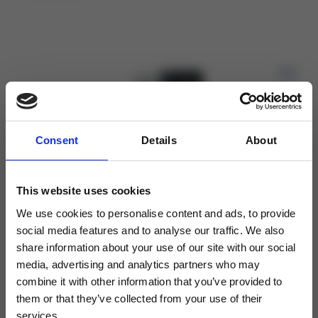
Consent
Details
About
This website uses cookies
We use cookies to personalise content and ads, to provide
social media features and to analyse our traffic. We also
share information about your use of our site with our social
Dsd De Luxe Antidandruff Shampoo 2.1 -
media, advertising and analytics partners who may
Šampon Proti Lupům 200 ml
combine it with other information that you’ve provided to
2.1. Šampon proti lupům
them or that they’ve collected from your use of their
750,00 Kč
services.