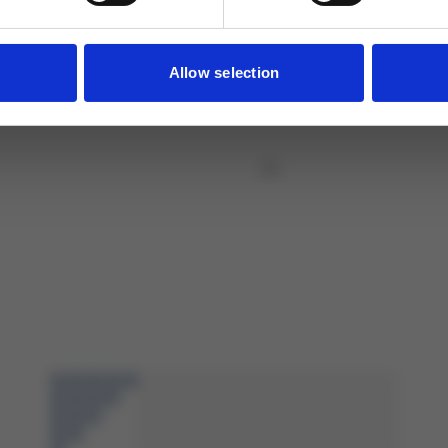
Allow selection