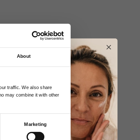
About
ur traffic. We also share
who may combine it with other
Marketing