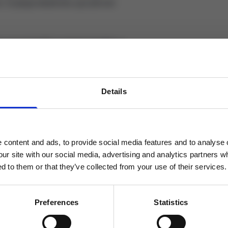
e. Zvyšuje elasticitu a pružnost
a vyrovnanější, posiluje kapiláry a
u hladkost, odstraňuje tmavé
Details
tibakteriální, detoxikační a
il
content and ads, to provide social media features and to analyse o
vní nákup!
our site with our social media, advertising and analytics partners 
ratují oční okolí, aniž by
d to them or that they’ve collected from your use of their services.
tnoty.
Odebírat
Preferences
Statistics
ích údajů