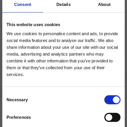
Consent
Details
About
Na základě 2 zákaznických hodnocení
This website uses cookies
2
0
We use cookies to personalise content and ads, to provide
0
social media features and to analyse our traffic. We also
0
share information about your use of our site with our social
0
media, advertising and analytics partners who may
combine it with other information that you’ve provided to
them or that they’ve collected from your use of their
Spokojenost s výsledkem
services.
Nespokojenost
Velká spokojenost
Kvalita výrobku
Consent
Akce, slevy a novinky přednostně
Nekvalitní
Výborná kvalita
Necessary
Selection
na váš e-mail
Odběrem novinek získáte 15% slevu na první
Seřadit podle
Preferences
nákup!
Nejlépe hodnocené