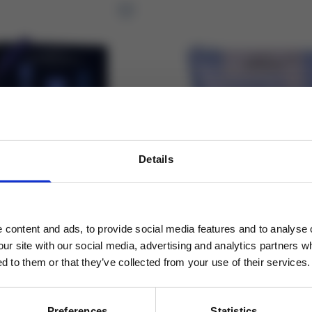
Details
eptide Regenerative
Hydropeptide Kit Glow Li
als Kit- Nejprodávanější
Pro - Domácí zážitek z
y proti stárnutí
rozjasnění
il
content and ads, to provide social media features and to analyse o
vní nákup!
our site with our social media, advertising and analytics partners 
d to them or that they’ve collected from your use of their services.
Odebírat
0 Kč
2 600,00 Kč
Preferences
Statistics